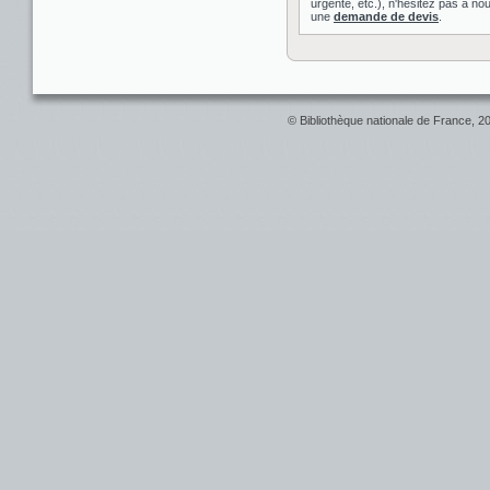
urgente, etc.), n'hésitez pas à nou
une
demande de devis
.
© Bibliothèque nationale de France, 