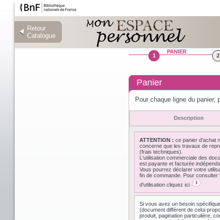
Retour
Retour
Catalogue
Catalogue
PANIER
1
2
Panier
Pour chaque ligne du panier, p
Description
ATTENTION :
ce panier d'achat 
concerne que les travaux de repr
(frais techniques).
L'utilisation commerciale des do
est payante et facturée indépen
Vous pourrez déclarer votre utilis
fin de commande. Pour consulter l
d'utilisation cliquez ici
Si vous avez un besoin spécifiqu
(document différent de celui prop
produit, pagination particulière,