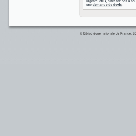
urgente, etc.), n'hésitez pas à nou
une
demande de devis
.
© Bibliothèque nationale de France, 