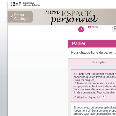
Retour
Retour
Catalogue
Catalogue
PANIER
1
2
Panier
Pour chaque ligne du panier, p
Description
ATTENTION :
ce panier d'achat 
concerne que les travaux de repr
(frais techniques).
L'utilisation commerciale des do
est payante et facturée indépen
Vous pourrez déclarer votre utilis
fin de commande. Pour consulter l
d'utilisation cliquez ici
Si vous avez un besoin spécifiqu
(document différent de celui prop
produit, pagination particulière,