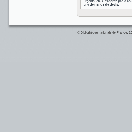
urgente, etc.), n'hésitez pas à nou
une
demande de devis
.
© Bibliothèque nationale de France, 