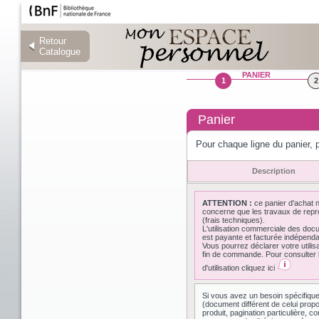
Retour
Retour
Catalogue
Catalogue
PANIER
1
2
Panier
Pour chaque ligne du panier, p
Description
ATTENTION :
ce panier d'achat 
concerne que les travaux de repr
(frais techniques).
L'utilisation commerciale des do
est payante et facturée indépen
Vous pourrez déclarer votre utilis
fin de commande. Pour consulter l
d'utilisation cliquez ici
Si vous avez un besoin spécifiqu
(document différent de celui prop
produit, pagination particulière,