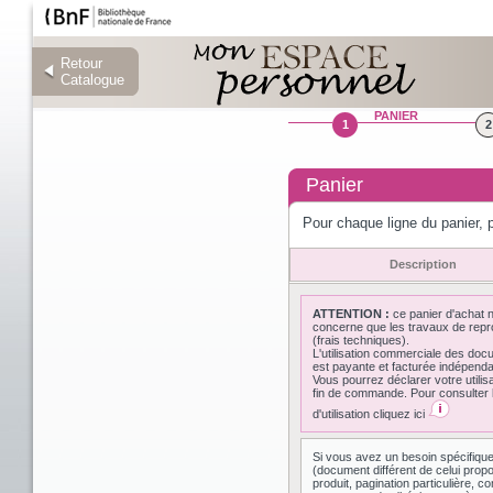
Retour
Retour
Catalogue
Catalogue
PANIER
1
2
Panier
Pour chaque ligne du panier, p
Description
ATTENTION :
ce panier d'achat 
concerne que les travaux de repr
(frais techniques).
L'utilisation commerciale des do
est payante et facturée indépen
Vous pourrez déclarer votre utilis
fin de commande. Pour consulter l
d'utilisation cliquez ici
Si vous avez un besoin spécifiqu
(document différent de celui prop
produit, pagination particulière,