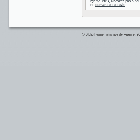
urgente, etc.), n'hésitez pas à nou
une
demande de devis
.
© Bibliothèque nationale de France, 