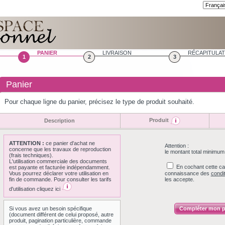
PANIER
LIVRAISON
RÉCAPITULAT
1
2
3
Panier
Pour chaque ligne du panier, précisez le type de produit souhaité.
Produit
Description
ATTENTION :
ce panier d'achat ne
Attention :
concerne que les travaux de reproduction
le montant total minimu
(frais techniques).
L'utilisation commerciale des documents
En cochant cette cas
est payante et facturée indépendamment.
Vous pourrez déclarer votre utilisation en
connaissance des
condi
fin de commande. Pour consulter les tarifs
les accepte.
d'utilisation cliquez ici
Si vous avez un besoin spécifique
Compléter mon p
(document différent de celui proposé, autre
produit, pagination particulière, commande