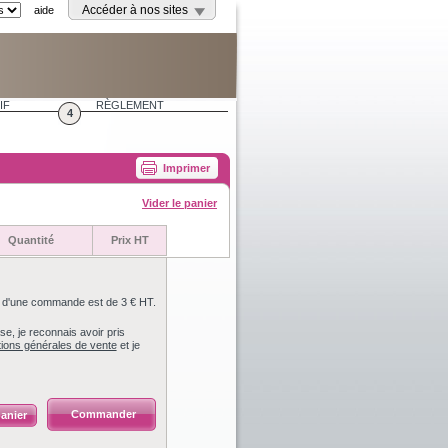
aide
Accéder à nos sites
IF
RÈGLEMENT
4
Imprimer
Vider le panier
Quantité
Prix HT
m d'une commande est de 3 € HT.
e, je reconnais avoir pris
tions générales de vente
et je
Commander
anier