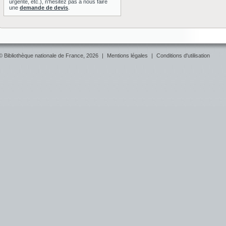
urgente, etc.), n'hésitez pas à nous faire
une
demande de devis
.
© Bibliothèque nationale de France, 2026
|
Mentions légales
|
Conditions d'utilisation