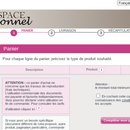
PANIER
LIVRAISON
RÉCAPITULAT
1
2
3
Panier
Pour chaque ligne du panier, précisez le type de produit souhaité.
Produit
Description
ATTENTION :
ce panier d'achat ne
Attention :
concerne que les travaux de reproduction
le montant total minimu
(frais techniques).
L'utilisation commerciale des documents
En cochant cette cas
est payante et facturée indépendamment.
Vous pourrez déclarer votre utilisation en
connaissance des
condi
fin de commande. Pour consulter les tarifs
les accepte.
d'utilisation cliquez ici
Si vous avez un besoin spécifique
Compléter mon p
(document différent de celui proposé, autre
produit, pagination particulière, commande