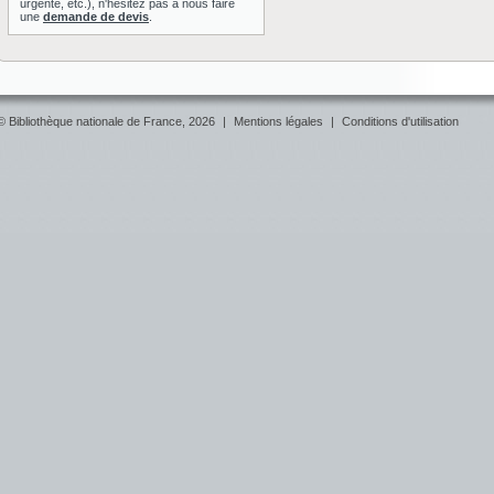
urgente, etc.), n'hésitez pas à nous faire
une
demande de devis
.
© Bibliothèque nationale de France, 2026
|
Mentions légales
|
Conditions d'utilisation