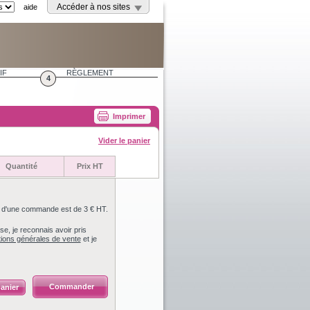
aide
Accéder à nos sites
IF
RÈGLEMENT
4
Imprimer
Vider le panier
Quantité
Prix HT
m d'une commande est de 3 € HT.
e, je reconnais avoir pris
tions générales de vente
et je
Commander
anier