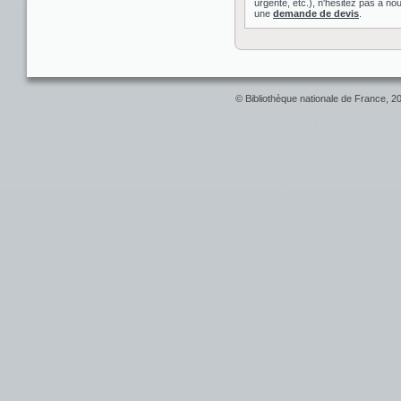
urgente, etc.), n'hésitez pas à nou
une
demande de devis
.
© Bibliothèque nationale de France, 