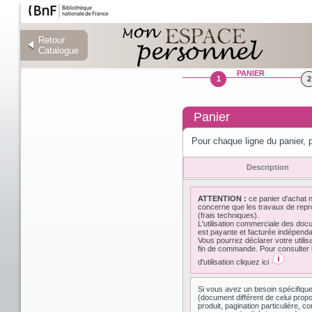
Retour
Retour
Catalogue
Catalogue
PANIER
1
2
Panier
Pour chaque ligne du panier, p
Description
ATTENTION :
ce panier d'achat 
concerne que les travaux de repr
(frais techniques).
L'utilisation commerciale des do
est payante et facturée indépen
Vous pourrez déclarer votre utilis
fin de commande. Pour consulter l
d'utilisation cliquez ici
Si vous avez un besoin spécifiqu
(document différent de celui prop
produit, pagination particulière,