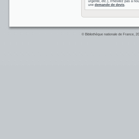
urgente, etc.), n'hésitez pas à nou
une
demande de devis
.
© Bibliothèque nationale de France, 