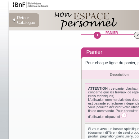
Retour
Retour
Catalogue
Catalogue
PANIER
1
2
Panier
Pour chaque ligne du panier, p
Description
ATTENTION :
ce panier d'achat 
concerne que les travaux de repr
(frais techniques).
L'utilisation commerciale des do
est payante et facturée indépen
Vous pourrez déclarer votre utilis
fin de commande. Pour consulter l
d'utilisation cliquez ici
Si vous avez un besoin spécifiqu
(document différent de celui prop
produit, pagination particulière,