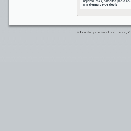
urgente, etc.), n'hésitez pas à nou
une
demande de devis
.
© Bibliothèque nationale de France, 