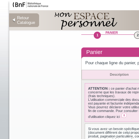
Retour
Retour
Catalogue
Catalogue
PANIER
1
2
Panier
Pour chaque ligne du panier, p
Description
ATTENTION :
ce panier d'achat 
concerne que les travaux de repr
(frais techniques).
L'utilisation commerciale des do
est payante et facturée indépen
Vous pourrez déclarer votre utilis
fin de commande. Pour consulter l
d'utilisation cliquez ici
Si vous avez un besoin spécifiqu
(document différent de celui prop
produit, pagination particulière,