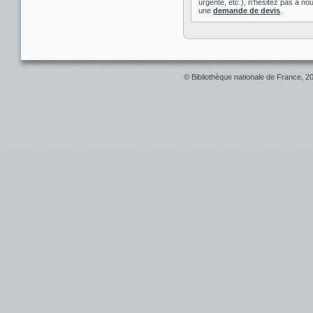
urgente, etc.), n'hésitez pas à nou
une
demande de devis
.
© Bibliothèque nationale de France, 