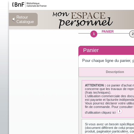
Retour
Retour
Catalogue
Catalogue
PANIER
1
2
Panier
Pour chaque ligne du panier, p
Description
ATTENTION :
ce panier d'achat 
concerne que les travaux de repr
(frais techniques).
L'utilisation commerciale des do
est payante et facturée indépen
Vous pourrez déclarer votre utilis
fin de commande. Pour consulter l
d'utilisation cliquez ici
Si vous avez un besoin spécifiqu
(document différent de celui prop
produit, pagination particulière,