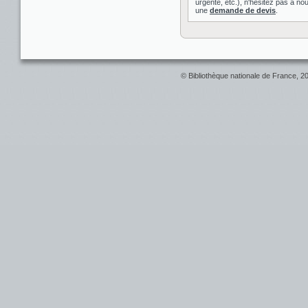
urgente, etc.), n'hésitez pas à nou
une
demande de devis
.
© Bibliothèque nationale de France, 