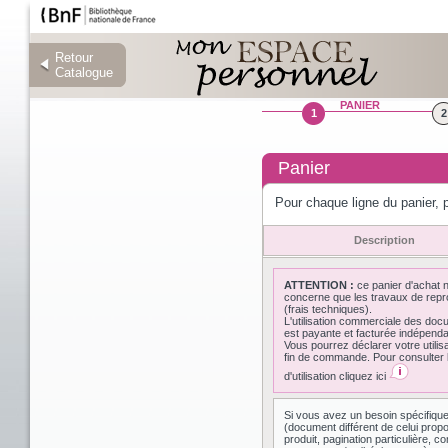
Retour
Retour
Catalogue
Catalogue
PANIER
1
2
Panier
Pour chaque ligne du panier, p
Description
ATTENTION :
ce panier d'achat 
concerne que les travaux de repr
(frais techniques).
L'utilisation commerciale des do
est payante et facturée indépen
Vous pourrez déclarer votre utilis
fin de commande. Pour consulter l
d'utilisation cliquez ici
Si vous avez un besoin spécifiqu
(document différent de celui prop
produit, pagination particulière,