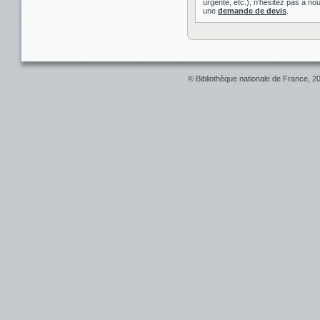
urgente, etc.), n'hésitez pas à nou
une
demande de devis
.
© Bibliothèque nationale de France, 