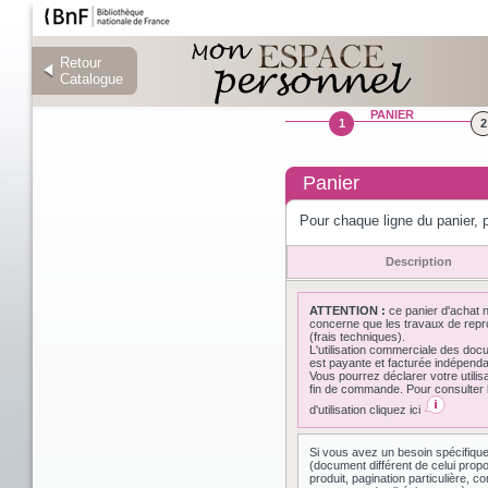
Retour
Retour
Catalogue
Catalogue
PANIER
1
2
Panier
Pour chaque ligne du panier, p
Description
ATTENTION :
ce panier d'achat 
concerne que les travaux de repr
(frais techniques).
L'utilisation commerciale des do
est payante et facturée indépen
Vous pourrez déclarer votre utilis
fin de commande. Pour consulter l
d'utilisation cliquez ici
Si vous avez un besoin spécifiqu
(document différent de celui prop
produit, pagination particulière,