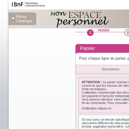
Retour
Retour
Catalogue
Catalogue
PANIER
1
2
Panier
Pour chaque ligne du panier, p
Description
ATTENTION :
ce panier d'achat 
concerne que les travaux de repr
(frais techniques).
L'utilisation commerciale des do
est payante et facturée indépen
Vous pourrez déclarer votre utilis
fin de commande. Pour consulter l
d'utilisation cliquez ici
Si vous avez un besoin spécifiqu
(document différent de celui prop
produit, pagination particulière,