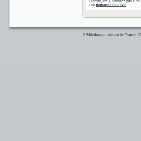
urgente, etc.), n'hésitez pas à nou
une
demande de devis
.
© Bibliothèque nationale de France, 