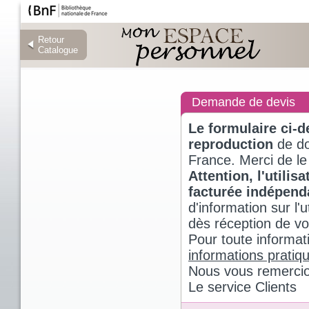
Retour
Retour
Catalogue
Catalogue
Demande de devis
Le formulaire ci-
reproduction
de do
France. Merci de le
Attention, l'utili
facturée indépen
d'information sur l
dès réception de v
Pour toute informat
informations pratiq
Nous vous remercio
Le service Clients