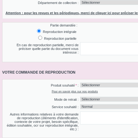
Département de collection :
Attention : pour les revues et les périodiques, merci de cliquer ici pour préciser le
Partie demandée :
Reproduction intégrale
Reproduction partielle
En cas de reproduction partielle, merci de
préciser quelle partie du document vous
intéresse :
VOTRE COMMANDE DE REPRODUCTION
Produit souhaité
*
:
Pour en savoir plus sur nos produits
Mode de retrait :
Service souhaité :
Autres informations relatives à votre demande
de reproduction (éléments d'identification,
contexte de votre projet, besoin spécifique,
édition souhaitée, ocr sur reproduction intégrale,
etc.) :