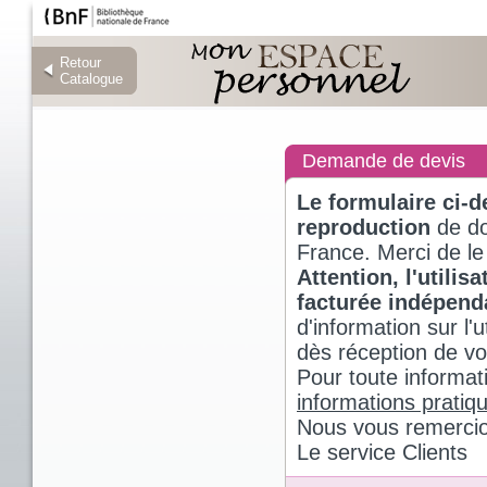
Retour
Retour
Catalogue
Catalogue
Demande de devis
Le formulaire ci-
reproduction
de do
France. Merci de le
Attention, l'utili
facturée indépen
d'information sur l
dès réception de v
Pour toute informat
informations pratiq
Nous vous remercio
Le service Clients