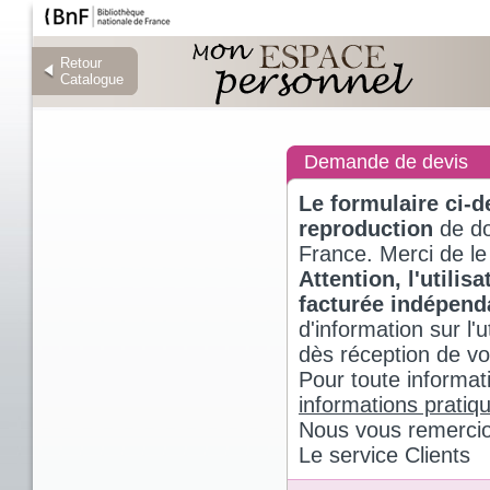
Retour
Retour
Catalogue
Catalogue
Demande de devis
Le formulaire ci-
reproduction
de do
France. Merci de le
Attention, l'utili
facturée indépen
d'information sur l
dès réception de v
Pour toute informat
informations pratiq
Nous vous remercio
Le service Clients