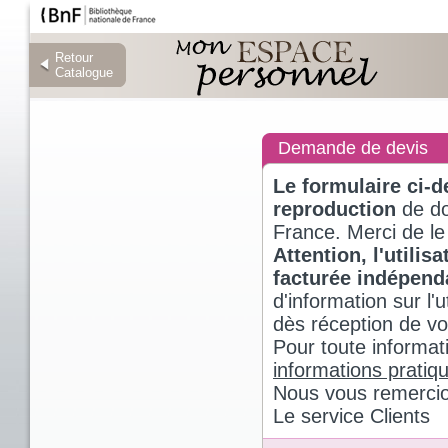
Retour
Retour
Catalogue
Catalogue
Demande de devis
Le formulaire ci-
reproduction
de do
France. Merci de le
Attention, l'utili
facturée indépen
d'information sur l
dès réception de v
Pour toute informat
informations pratiq
Nous vous remercio
Le service Clients