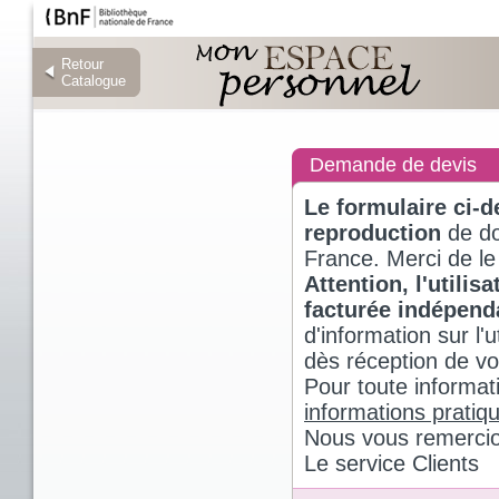
Retour
Retour
Catalogue
Catalogue
Demande de devis
Le formulaire ci-
reproduction
de do
France. Merci de le
Attention, l'utili
facturée indépen
d'information sur l
dès réception de v
Pour toute informat
informations pratiq
Nous vous remercio
Le service Clients