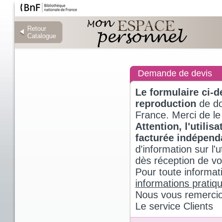
Retour
Retour
Catalogue
Catalogue
Demande de devis
Le formulaire ci-
reproduction
de do
France. Merci de le
Attention, l'utili
facturée indépen
d'information sur l
dès réception de v
Pour toute informat
informations pratiq
Nous vous remercio
Le service Clients