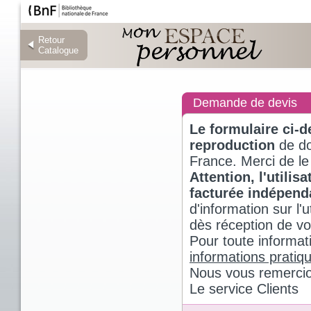
Retour
Retour
Catalogue
Catalogue
Demande de devis
Le formulaire ci-
reproduction
de do
France. Merci de le
Attention, l'utili
facturée indépen
d'information sur l
dès réception de v
Pour toute informat
informations pratiq
Nous vous remercio
Le service Clients