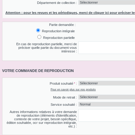
Département de collection :
Attention : pour les revues et les périodiques, merci de cliquer ici pour préciser le
Partie demandée :
Reproduction intégrale
Reproduction partielle
En cas de reproduction partielle, merci de
préciser quelle partie du document vous
intéresse :
VOTRE COMMANDE DE REPRODUCTION
Produit souhaité
*
:
Pour en savoir plus sur nos produits
Mode de retrait :
Service souhaité :
Autres informations relatives à votre demande
de reproduction (éléments d'identification,
contexte de votre projet, besoin spécifique,
édition souhaitée, ocr sur reproduction intégrale,
etc.) :