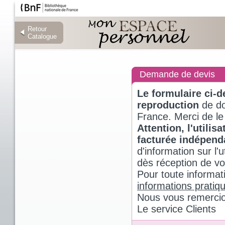
Retour
Retour
Catalogue
Catalogue
Demande de devis
Le formulaire ci-
reproduction
de do
France. Merci de le
Attention, l'utili
facturée indépen
d'information sur l
dès réception de v
Pour toute informat
informations pratiq
Nous vous remercio
Le service Clients