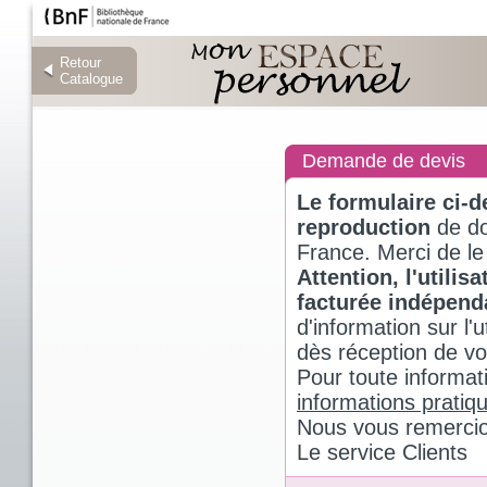
Retour
Retour
Catalogue
Catalogue
Demande de devis
Le formulaire ci-
reproduction
de do
France. Merci de le
Attention, l'utili
facturée indépen
d'information sur l
dès réception de v
Pour toute informat
informations pratiq
Nous vous remercio
Le service Clients