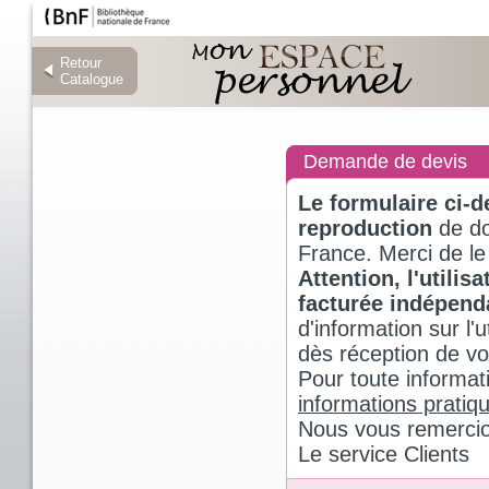
Retour
Retour
Catalogue
Catalogue
Demande de devis
Le formulaire ci-
reproduction
de do
France. Merci de le
Attention, l'utili
facturée indépen
d'information sur l
dès réception de v
Pour toute informat
informations pratiq
Nous vous remercio
Le service Clients