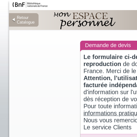
Retour
Retour
Catalogue
Catalogue
Demande de devis
Le formulaire ci-
reproduction
de do
France. Merci de le
Attention, l'utili
facturée indépen
d'information sur l
dès réception de v
Pour toute informat
informations pratiq
Nous vous remercio
Le service Clients