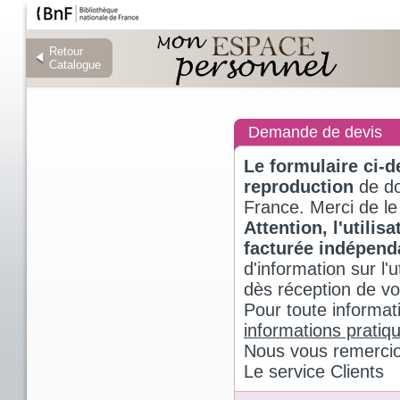
Retour
Retour
Catalogue
Catalogue
Demande de devis
Le formulaire ci-
reproduction
de do
France. Merci de le
Attention, l'utili
facturée indépen
d'information sur l
dès réception de v
Pour toute informat
informations pratiq
Nous vous remercio
Le service Clients