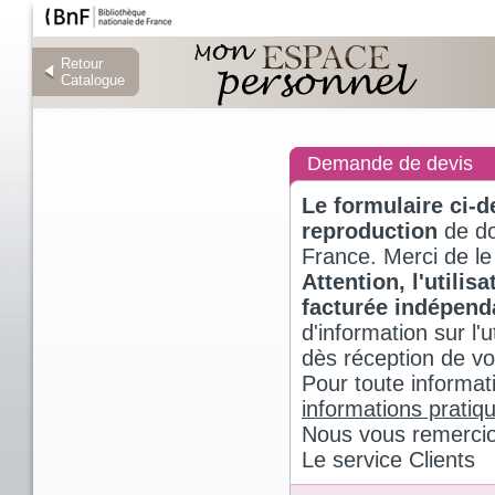
Retour
Retour
Catalogue
Catalogue
Demande de devis
Le formulaire ci-
reproduction
de do
France. Merci de le
Attention, l'utili
facturée indépen
d'information sur l
dès réception de v
Pour toute informat
informations pratiq
Nous vous remercio
Le service Clients