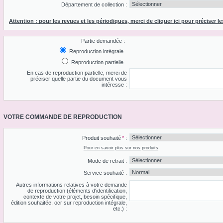
Département de collection :
Attention : pour les revues et les périodiques, merci de cliquer ici pour préciser le
Partie demandée :
Reproduction intégrale
Reproduction partielle
En cas de reproduction partielle, merci de
préciser quelle partie du document vous
intéresse :
VOTRE COMMANDE DE REPRODUCTION
Produit souhaité
*
:
Pour en savoir plus sur nos produits
Mode de retrait :
Service souhaité :
Autres informations relatives à votre demande
de reproduction (éléments d'identification,
contexte de votre projet, besoin spécifique,
édition souhaitée, ocr sur reproduction intégrale,
etc.) :