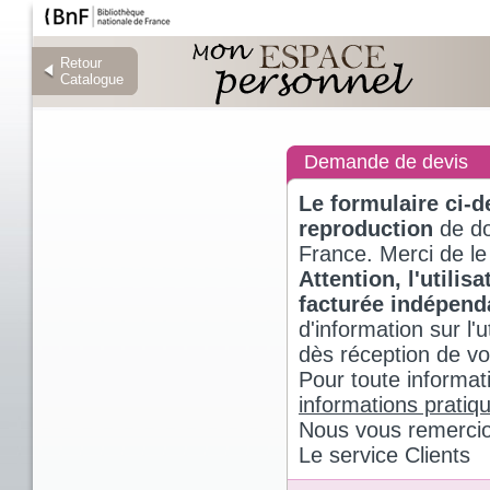
Retour
Retour
Catalogue
Catalogue
Demande de devis
Le formulaire ci-
reproduction
de do
France. Merci de le
Attention, l'utili
facturée indépen
d'information sur l
dès réception de v
Pour toute informat
informations pratiq
Nous vous remercio
Le service Clients