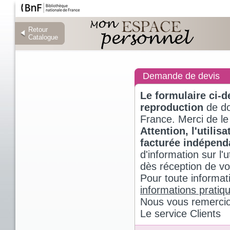
Retour
Retour
Catalogue
Catalogue
Demande de devis
Le formulaire ci-
reproduction
de do
France. Merci de le
Attention, l'utili
facturée indépen
d'information sur l
dès réception de v
Pour toute informat
informations pratiq
Nous vous remercio
Le service Clients