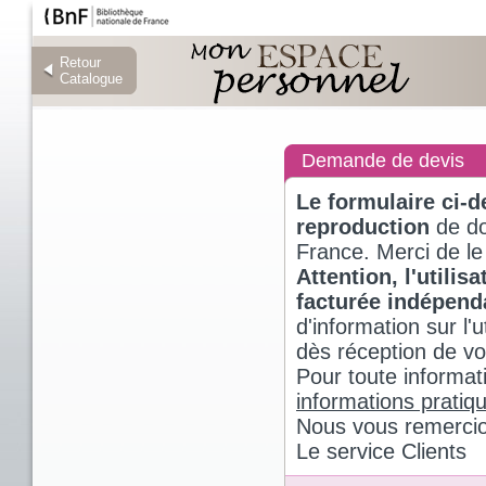
Retour
Retour
Catalogue
Catalogue
Demande de devis
Le formulaire ci-
reproduction
de do
France. Merci de le
Attention, l'utili
facturée indépen
d'information sur l
dès réception de v
Pour toute informat
informations pratiq
Nous vous remercio
Le service Clients