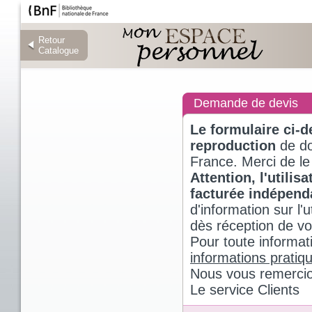
Retour
Retour
Catalogue
Catalogue
Demande de devis
Le formulaire ci-
reproduction
de do
France. Merci de le
Attention, l'utili
facturée indépen
d'information sur l
dès réception de v
Pour toute informat
informations pratiq
Nous vous remercio
Le service Clients