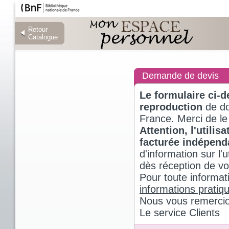
Retour
Retour
Catalogue
Catalogue
Demande de devis
Le formulaire ci-
reproduction
de do
France. Merci de le
Attention, l'utili
facturée indépen
d'information sur l
dès réception de v
Pour toute informat
informations pratiq
Nous vous remercio
Le service Clients