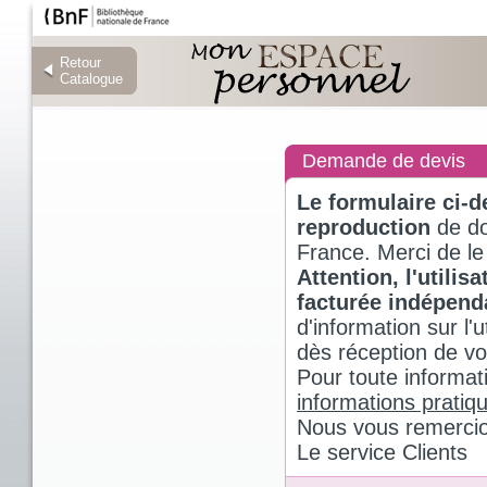
Retour
Retour
Catalogue
Catalogue
Demande de devis
Le formulaire ci-
reproduction
de do
France. Merci de le
Attention, l'utili
facturée indépen
d'information sur l
dès réception de v
Pour toute informat
informations pratiq
Nous vous remercio
Le service Clients