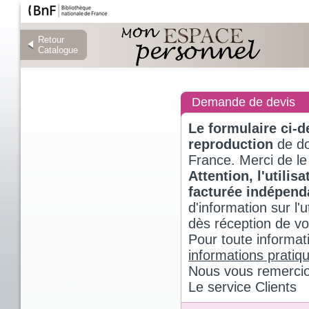
Retour
Retour
Catalogue
Catalogue
Demande de devis
Le formulaire ci-
reproduction
de do
France. Merci de le
Attention, l'utili
facturée indépen
d'information sur l
dès réception de v
Pour toute informat
informations pratiq
Nous vous remercio
Le service Clients