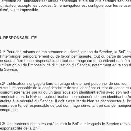
L'attention de l'utilisateur est attirée cependant sur le fait que certains servi
l'utilisateur accepte les cookies. Si le navigateur est configuré pour les refuse
altéré, voire impossible.
5. RESPONSABILITE
5.1\ Pour des raisons de maintenance ou d'amélioration du Service, la BnF es
d'interrompre, temporairement ou de façon permanente, tout ou partie du Serv
ne saurait être tenue responsable de tout dommage direct ou indirect causé à l'
l'utilisation ou de l'impossibilité d'utilisation du Service, notamment en raison 
du Service.
5.2\ L'utilisateur s'engage à faire un usage strictement personnel de ses identi
et seul responsable de la confidentialité de ses identifiant et mot de passe et 
pourront être faites par lui ou un tiers sous son identifiant et/ou avec son mot
immédiatement la BnF de toute utilisation non autorisée de son identifiant et
atteinte à la sécurité du Service. Il doit s'assurer de bien se déconnecter à l
pourra être tenue responsable de tout dommage survenant en cas de manquem
paragraphe.
5.3\ Les contenus des sites extérieurs à la BnF sur lesquels le Service renvo
responsabilité de la BnF.