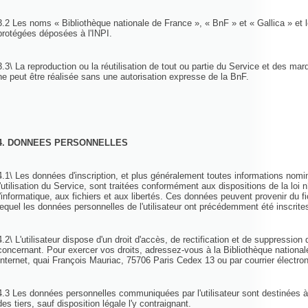
3.2 Les noms « Bibliothèque nationale de France », « BnF » et « Gallica » et
protégées déposées à l'INPI.
3.3\ La reproduction ou la réutilisation de tout ou partie du Service et des mar
ne peut être réalisée sans une autorisation expresse de la BnF.
4. DONNEES PERSONNELLES
4.1\ Les données d'inscription, et plus généralement toutes informations nomin
l'utilisation du Service, sont traitées conformément aux dispositions de la loi 
l'informatique, aux fichiers et aux libertés. Ces données peuvent provenir du f
lequel les données personnelles de l'utilisateur ont précédemment été inscrit
4.2\ L'utilisateur dispose d'un droit d'accès, de rectification et de suppressio
concernant. Pour exercer vos droits, adressez-vous à la Bibliothèque national
Internet, quai François Mauriac, 75706 Paris Cedex 13 ou par courrier électr
4.3 Les données personnelles communiquées par l'utilisateur sont destinées à
des tiers, sauf disposition légale l'y contraignant.