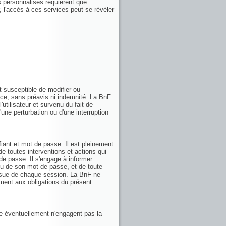
ces personnalisés requièrent que
r, l'accès à ces services peut se révéler
t susceptible de modifier ou
ice, sans préavis ni indemnité. La BnF
utilisateur et survenu du fait de
d'une perturbation ou d'une interruption
fiant et mot de passe. Il est pleinement
de toutes interventions et actions qui
 de passe. Il s'engage à informer
/ou de son mot de passe, et de toute
'issue de chaque session. La BnF ne
ent aux obligations du présent
ie éventuellement n'engagent pas la