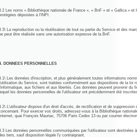
3.2 Les noms « Bibliothèque nationale de France », « BnF » et « Gallica » et
protégées déposées à l'INPI.
3.3\ La reproduction ou la réutilisation de tout ou partie du Service et des mar
ne peut être réalisée sans une autorisation expresse de la BnF.
4. DONNEES PERSONNELLES
4.1\ Les données d'inscription, et plus généralement toutes informations nomin
l'utilisation du Service, sont traitées conformément aux dispositions de la loi 
l'informatique, aux fichiers et aux libertés. Ces données peuvent provenir du f
lequel les données personnelles de l'utilisateur ont précédemment été inscrit
4.2\ L'utilisateur dispose d'un droit d'accès, de rectification et de suppressio
concernant. Pour exercer vos droits, adressez-vous à la Bibliothèque national
Internet, quai François Mauriac, 75706 Paris Cedex 13 ou par courrier électr
4.3 Les données personnelles communiquées par l'utilisateur sont destinées à
des tiers, sauf disposition légale l'y contraignant.