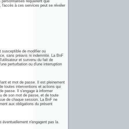
ces personnalisés requièrent que
r, l'accès à ces services peut se révéler
t susceptible de modifier ou
ice, sans préavis ni indemnité. La BnF
utilisateur et survenu du fait de
d'une perturbation ou d'une interruption
fiant et mot de passe. Il est pleinement
de toutes interventions et actions qui
 de passe. Il s'engage à informer
/ou de son mot de passe, et de toute
'issue de chaque session. La BnF ne
ent aux obligations du présent
ie éventuellement n'engagent pas la