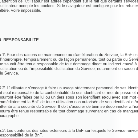
L'attention de l'utilisateur est attirée cependant sur le fait que certains servi
l'utilisateur accepte les cookies. Si le navigateur est configuré pour les refuse
altéré, voire impossible.
5. RESPONSABILITE
5.1\ Pour des raisons de maintenance ou d'amélioration du Service, la BnF es
d'interrompre, temporairement ou de façon permanente, tout ou partie du Serv
ne saurait être tenue responsable de tout dommage direct ou indirect causé à l'
l'utilisation ou de l'impossibilité d'utilisation du Service, notamment en raison 
du Service.
5.2\ L'utilisateur s'engage à faire un usage strictement personnel de ses identi
et seul responsable de la confidentialité de ses identifiant et mot de passe et 
pourront être faites par lui ou un tiers sous son identifiant et/ou avec son mot
immédiatement la BnF de toute utilisation non autorisée de son identifiant et
atteinte à la sécurité du Service. Il doit s'assurer de bien se déconnecter à l
pourra être tenue responsable de tout dommage survenant en cas de manquem
paragraphe.
5.3\ Les contenus des sites extérieurs à la BnF sur lesquels le Service renvo
responsabilité de la BnF.