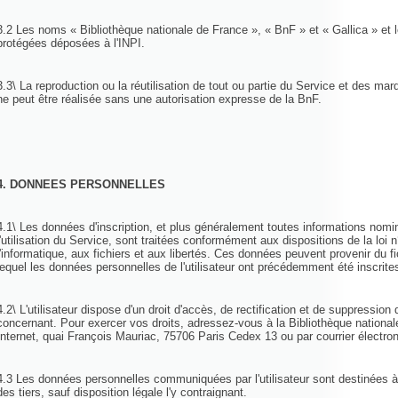
3.2 Les noms « Bibliothèque nationale de France », « BnF » et « Gallica » et
protégées déposées à l'INPI.
3.3\ La reproduction ou la réutilisation de tout ou partie du Service et des mar
ne peut être réalisée sans une autorisation expresse de la BnF.
4. DONNEES PERSONNELLES
4.1\ Les données d'inscription, et plus généralement toutes informations nomin
l'utilisation du Service, sont traitées conformément aux dispositions de la loi 
l'informatique, aux fichiers et aux libertés. Ces données peuvent provenir du f
lequel les données personnelles de l'utilisateur ont précédemment été inscrit
4.2\ L'utilisateur dispose d'un droit d'accès, de rectification et de suppressio
concernant. Pour exercer vos droits, adressez-vous à la Bibliothèque national
Internet, quai François Mauriac, 75706 Paris Cedex 13 ou par courrier électr
4.3 Les données personnelles communiquées par l'utilisateur sont destinées à
des tiers, sauf disposition légale l'y contraignant.