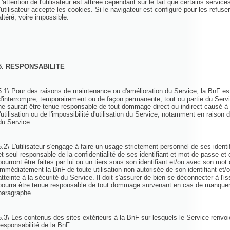
L'attention de l'utilisateur est attirée cependant sur le fait que certains servi
l'utilisateur accepte les cookies. Si le navigateur est configuré pour les refuse
altéré, voire impossible.
5. RESPONSABILITE
5.1\ Pour des raisons de maintenance ou d'amélioration du Service, la BnF es
d'interrompre, temporairement ou de façon permanente, tout ou partie du Serv
ne saurait être tenue responsable de tout dommage direct ou indirect causé à l'
l'utilisation ou de l'impossibilité d'utilisation du Service, notamment en raison 
du Service.
5.2\ L'utilisateur s'engage à faire un usage strictement personnel de ses identi
et seul responsable de la confidentialité de ses identifiant et mot de passe et 
pourront être faites par lui ou un tiers sous son identifiant et/ou avec son mot
immédiatement la BnF de toute utilisation non autorisée de son identifiant et
atteinte à la sécurité du Service. Il doit s'assurer de bien se déconnecter à l
pourra être tenue responsable de tout dommage survenant en cas de manquem
paragraphe.
5.3\ Les contenus des sites extérieurs à la BnF sur lesquels le Service renvo
responsabilité de la BnF.