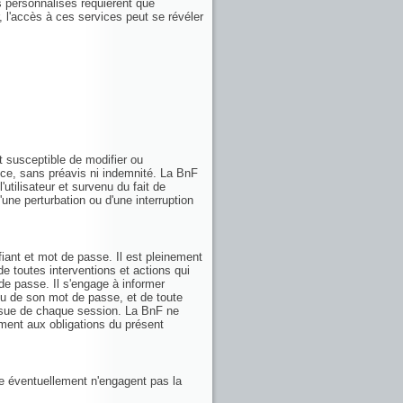
ces personnalisés requièrent que
r, l'accès à ces services peut se révéler
t susceptible de modifier ou
ice, sans préavis ni indemnité. La BnF
utilisateur et survenu du fait de
d'une perturbation ou d'une interruption
fiant et mot de passe. Il est pleinement
de toutes interventions et actions qui
 de passe. Il s'engage à informer
/ou de son mot de passe, et de toute
'issue de chaque session. La BnF ne
ent aux obligations du présent
ie éventuellement n'engagent pas la