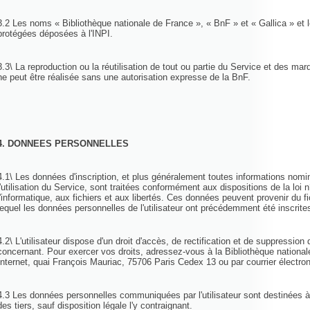
3.2 Les noms « Bibliothèque nationale de France », « BnF » et « Gallica » et
protégées déposées à l'INPI.
3.3\ La reproduction ou la réutilisation de tout ou partie du Service et des mar
ne peut être réalisée sans une autorisation expresse de la BnF.
4. DONNEES PERSONNELLES
4.1\ Les données d'inscription, et plus généralement toutes informations nomin
l'utilisation du Service, sont traitées conformément aux dispositions de la loi 
l'informatique, aux fichiers et aux libertés. Ces données peuvent provenir du f
lequel les données personnelles de l'utilisateur ont précédemment été inscrit
4.2\ L'utilisateur dispose d'un droit d'accès, de rectification et de suppressio
concernant. Pour exercer vos droits, adressez-vous à la Bibliothèque national
Internet, quai François Mauriac, 75706 Paris Cedex 13 ou par courrier électr
4.3 Les données personnelles communiquées par l'utilisateur sont destinées à
des tiers, sauf disposition légale l'y contraignant.