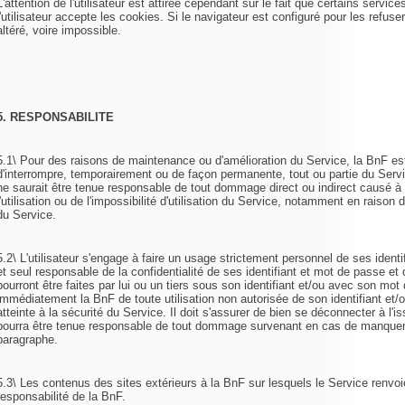
L'attention de l'utilisateur est attirée cependant sur le fait que certains servi
l'utilisateur accepte les cookies. Si le navigateur est configuré pour les refuse
altéré, voire impossible.
5. RESPONSABILITE
5.1\ Pour des raisons de maintenance ou d'amélioration du Service, la BnF es
d'interrompre, temporairement ou de façon permanente, tout ou partie du Serv
ne saurait être tenue responsable de tout dommage direct ou indirect causé à l'
l'utilisation ou de l'impossibilité d'utilisation du Service, notamment en raison 
du Service.
5.2\ L'utilisateur s'engage à faire un usage strictement personnel de ses identi
et seul responsable de la confidentialité de ses identifiant et mot de passe et 
pourront être faites par lui ou un tiers sous son identifiant et/ou avec son mot
immédiatement la BnF de toute utilisation non autorisée de son identifiant et
atteinte à la sécurité du Service. Il doit s'assurer de bien se déconnecter à l
pourra être tenue responsable de tout dommage survenant en cas de manquem
paragraphe.
5.3\ Les contenus des sites extérieurs à la BnF sur lesquels le Service renvo
responsabilité de la BnF.