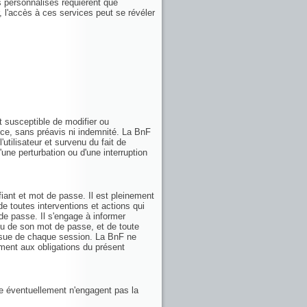
ces personnalisés requièrent que
r, l'accès à ces services peut se révéler
t susceptible de modifier ou
ice, sans préavis ni indemnité. La BnF
utilisateur et survenu du fait de
d'une perturbation ou d'une interruption
fiant et mot de passe. Il est pleinement
de toutes interventions et actions qui
 de passe. Il s'engage à informer
/ou de son mot de passe, et de toute
'issue de chaque session. La BnF ne
ent aux obligations du présent
ie éventuellement n'engagent pas la