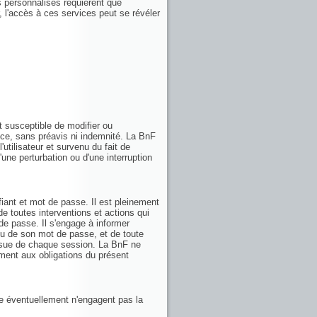
ces personnalisés requièrent que
r, l'accès à ces services peut se révéler
t susceptible de modifier ou
ice, sans préavis ni indemnité. La BnF
utilisateur et survenu du fait de
d'une perturbation ou d'une interruption
fiant et mot de passe. Il est pleinement
de toutes interventions et actions qui
 de passe. Il s'engage à informer
/ou de son mot de passe, et de toute
'issue de chaque session. La BnF ne
ent aux obligations du présent
ie éventuellement n'engagent pas la