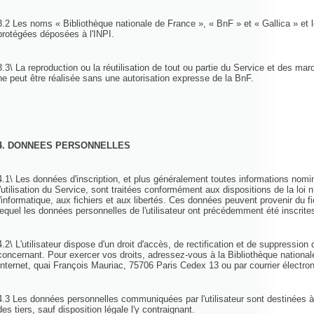
3.2 Les noms « Bibliothèque nationale de France », « BnF » et « Gallica » et
protégées déposées à l'INPI.
3.3\ La reproduction ou la réutilisation de tout ou partie du Service et des mar
ne peut être réalisée sans une autorisation expresse de la BnF.
4. DONNEES PERSONNELLES
4.1\ Les données d'inscription, et plus généralement toutes informations nomin
l'utilisation du Service, sont traitées conformément aux dispositions de la loi 
l'informatique, aux fichiers et aux libertés. Ces données peuvent provenir du f
lequel les données personnelles de l'utilisateur ont précédemment été inscrit
4.2\ L'utilisateur dispose d'un droit d'accès, de rectification et de suppressio
concernant. Pour exercer vos droits, adressez-vous à la Bibliothèque national
Internet, quai François Mauriac, 75706 Paris Cedex 13 ou par courrier électr
4.3 Les données personnelles communiquées par l'utilisateur sont destinées à
des tiers, sauf disposition légale l'y contraignant.