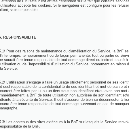
L'attention de l'utilisateur est attirée cependant sur le fait que certains servi
l'utilisateur accepte les cookies. Si le navigateur est configuré pour les refuse
altéré, voire impossible.
5. RESPONSABILITE
5.1\ Pour des raisons de maintenance ou d'amélioration du Service, la BnF es
d'interrompre, temporairement ou de façon permanente, tout ou partie du Serv
ne saurait être tenue responsable de tout dommage direct ou indirect causé à l'
l'utilisation ou de l'impossibilité d'utilisation du Service, notamment en raison 
du Service.
5.2\ L'utilisateur s'engage à faire un usage strictement personnel de ses identi
et seul responsable de la confidentialité de ses identifiant et mot de passe et 
pourront être faites par lui ou un tiers sous son identifiant et/ou avec son mot
immédiatement la BnF de toute utilisation non autorisée de son identifiant et
atteinte à la sécurité du Service. Il doit s'assurer de bien se déconnecter à l
pourra être tenue responsable de tout dommage survenant en cas de manquem
paragraphe.
5.3\ Les contenus des sites extérieurs à la BnF sur lesquels le Service renvo
responsabilité de la BnF.