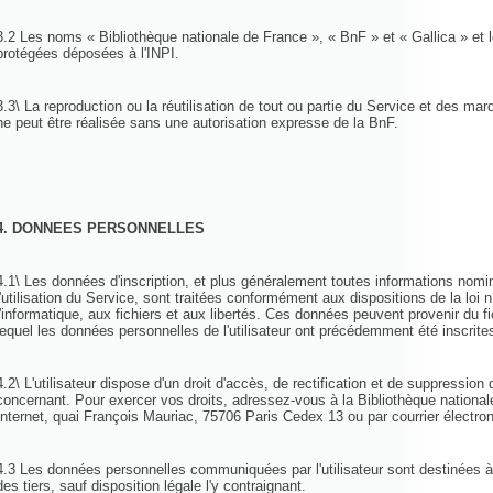
3.2 Les noms « Bibliothèque nationale de France », « BnF » et « Gallica » et
protégées déposées à l'INPI.
3.3\ La reproduction ou la réutilisation de tout ou partie du Service et des mar
ne peut être réalisée sans une autorisation expresse de la BnF.
4. DONNEES PERSONNELLES
4.1\ Les données d'inscription, et plus généralement toutes informations nomin
l'utilisation du Service, sont traitées conformément aux dispositions de la loi 
l'informatique, aux fichiers et aux libertés. Ces données peuvent provenir du f
lequel les données personnelles de l'utilisateur ont précédemment été inscrit
4.2\ L'utilisateur dispose d'un droit d'accès, de rectification et de suppressio
concernant. Pour exercer vos droits, adressez-vous à la Bibliothèque national
Internet, quai François Mauriac, 75706 Paris Cedex 13 ou par courrier électr
4.3 Les données personnelles communiquées par l'utilisateur sont destinées à
des tiers, sauf disposition légale l'y contraignant.