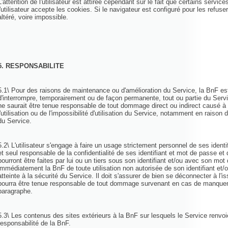
L'attention de l'utilisateur est attirée cependant sur le fait que certains servi
l'utilisateur accepte les cookies. Si le navigateur est configuré pour les refuse
altéré, voire impossible.
5. RESPONSABILITE
5.1\ Pour des raisons de maintenance ou d'amélioration du Service, la BnF es
d'interrompre, temporairement ou de façon permanente, tout ou partie du Serv
ne saurait être tenue responsable de tout dommage direct ou indirect causé à l'
l'utilisation ou de l'impossibilité d'utilisation du Service, notamment en raison 
du Service.
5.2\ L'utilisateur s'engage à faire un usage strictement personnel de ses identi
et seul responsable de la confidentialité de ses identifiant et mot de passe et 
pourront être faites par lui ou un tiers sous son identifiant et/ou avec son mot
immédiatement la BnF de toute utilisation non autorisée de son identifiant et
atteinte à la sécurité du Service. Il doit s'assurer de bien se déconnecter à l
pourra être tenue responsable de tout dommage survenant en cas de manquem
paragraphe.
5.3\ Les contenus des sites extérieurs à la BnF sur lesquels le Service renvo
responsabilité de la BnF.