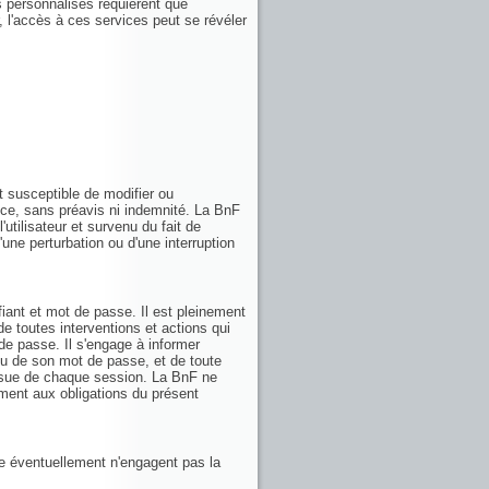
ces personnalisés requièrent que
r, l'accès à ces services peut se révéler
t susceptible de modifier ou
ice, sans préavis ni indemnité. La BnF
utilisateur et survenu du fait de
d'une perturbation ou d'une interruption
fiant et mot de passe. Il est pleinement
de toutes interventions et actions qui
 de passe. Il s'engage à informer
/ou de son mot de passe, et de toute
'issue de chaque session. La BnF ne
ent aux obligations du présent
ie éventuellement n'engagent pas la